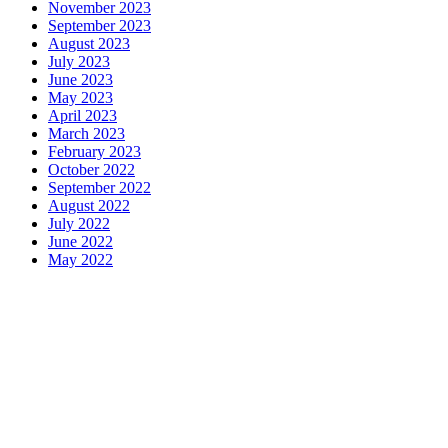
November 2023
September 2023
August 2023
July 2023
June 2023
May 2023
April 2023
March 2023
February 2023
October 2022
September 2022
August 2022
July 2022
June 2022
May 2022
Motors
Anunk Blog
Azur Teknik
Delapan Tujuh
Image Fiver
Kimcel
Store
Zero Modal
Take Ni Bo
Accela Navi
Dframe Works
Hilde Hei
Mundo
Kata Kahama
Salafiyat
Iklan Ceria
W Blogers
Yamato Grace
April WEB
Wani Sinso
Aladde
Slaggert
My Hit Radio
Sambal Mam
Zombie Net
Novo Tech Online
Hojalero
Mery & Marina
Eien Blog
S
SPP Online
Smiley Feed
Adrian Orbai
Erika Smith
The Pine Second
Codered Blog
Fluid Time
Iraqiyat
Pio Nova
Shoes Flins
Mohammed T
Inarima Kosmetik
Licensario
Indy Ten Point
The Six Box
Astra Medi
Tokori Global
Deckape Media
My Budapest
Run A Drake
Banjo Mo