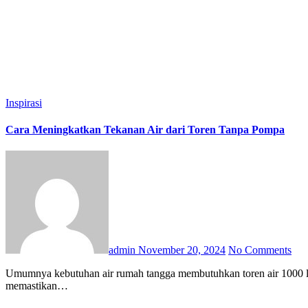
Macaroni
Information Navi
Jones DB
Wisata Surabaya
Bos Travel
Ma
Iswandiesaputra
Khayla Faiza Putri
Iswandi
Cuci Helm Banua
Kata 
Kurang Info
Kurang Berita
Berita Nasional
Sinyal Web
Media Koma
Indah Yuliarti
Info Aja
Sehat Bijak
Bertanya
Afiliasi
Acara
Adaptasi
A
Bentuk
Terburu
Cabut
Cantum
Cakup
Aduan
Ajakan
Adem
Mengaka
Kedalaman
Memikat
Gembira
Yakinkan
Segera
Sekali
Kehendak
Kes
Konsultasi
Tanya Info
Media Hangat
Bahasa Kata
Inspirasi
Cara Meningkatkan Tekanan Air dari Toren Tanpa Pompa
admin
November 20, 2024
No Comments
Umumnya kebutuhan air rumah tangga membutuhkan toren air 1000 liter atau lebih. Penyimpanan dan distribusi air rumah tangga melalui toren atau tangki air adalah metode yang umum digunakan untuk
memastikan…