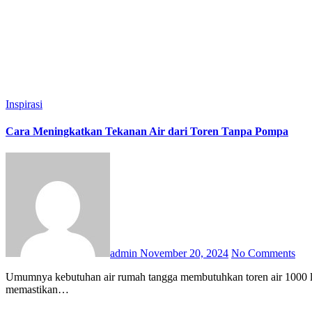
Macaroni
Information Navi
Jones DB
Wisata Surabaya
Bos Travel
Ma
Iswandiesaputra
Khayla Faiza Putri
Iswandi
Cuci Helm Banua
Kata 
Kurang Info
Kurang Berita
Berita Nasional
Sinyal Web
Media Koma
Indah Yuliarti
Info Aja
Sehat Bijak
Bertanya
Afiliasi
Acara
Adaptasi
A
Bentuk
Terburu
Cabut
Cantum
Cakup
Aduan
Ajakan
Adem
Mengaka
Kedalaman
Memikat
Gembira
Yakinkan
Segera
Sekali
Kehendak
Kes
Konsultasi
Tanya Info
Media Hangat
Bahasa Kata
Inspirasi
Cara Meningkatkan Tekanan Air dari Toren Tanpa Pompa
admin
November 20, 2024
No Comments
Umumnya kebutuhan air rumah tangga membutuhkan toren air 1000 liter atau lebih. Penyimpanan dan distribusi air rumah tangga melalui toren atau tangki air adalah metode yang umum digunakan untuk
memastikan…