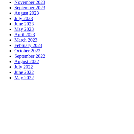
November 2023
September 2023
August 2023
July 2023
June 2023
May 2023
April 2023
March 2023
February 2023
October 2022
September 2022
August 2022
July 2022
June 2022
May 2022
Motors
Anunk Blog
Azur Teknik
Delapan Tujuh
Image Fiver
Kimcel
Store
Zero Modal
Take Ni Bo
Accela Navi
Dframe Works
Hilde Hei
Mundo
Kata Kahama
Salafiyat
Iklan Ceria
W Blogers
Yamato Grace
April WEB
Wani Sinso
Aladde
Slaggert
My Hit Radio
Sambal Mam
Zombie Net
Novo Tech Online
Hojalero
Mery & Marina
Eien Blog
S
SPP Online
Smiley Feed
Adrian Orbai
Erika Smith
The Pine Second
Codered Blog
Fluid Time
Iraqiyat
Pio Nova
Shoes Flins
Mohammed T
Inarima Kosmetik
Licensario
Indy Ten Point
The Six Box
Astra Medi
Tokori Global
Deckape Media
My Budapest
Run A Drake
Banjo Mo